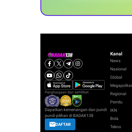
Kanal
News
Nasional
Global
Megapolita
Penghargaan dan sertifikat:
Regional
Pemilu
Dapatkan kemenangan dan pundi
IKN
pundi pilihan di BADAK138
Bola
DAFTAR
Tekno