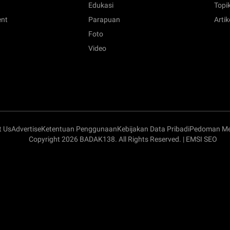
Edukasi
Topik
ent
Parapuan
Artik
Foto
Video
t Us
Advertise
Ketentuan Penggunaan
Kebijakan Data Pribadi
Pedoman Med
Copyright 2026 BADAK138. All Rights Reserved. | EMSI SEO