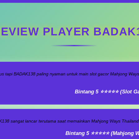
EVIEW PLAYER BADAK
us tapi BADAK138 paling nyaman untuk main slot gacor Mahjong Ways
Bintang 5 ⭐⭐⭐⭐⭐ (Slot G
138 sangat lancar terutama saat memainkan Mahjong Ways Thailand
Bintang 5 ⭐⭐⭐⭐⭐ (Mahjong W