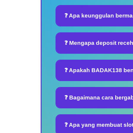
❓ Apa keunggulan berma
❓ Mengapa deposit rece
❓ Apakah BADAK138 bena
❓ Bagaimana cara berga
❓ Apa yang membuat slot