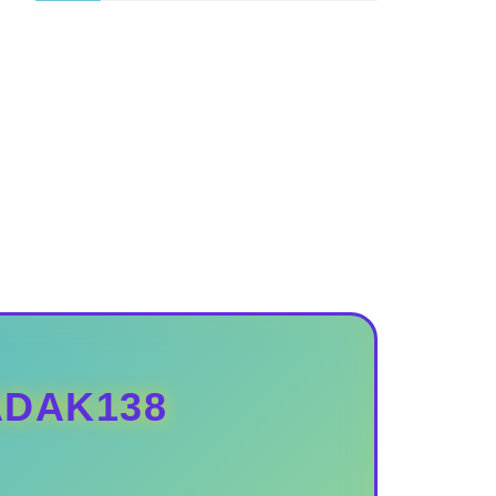
ADAK138