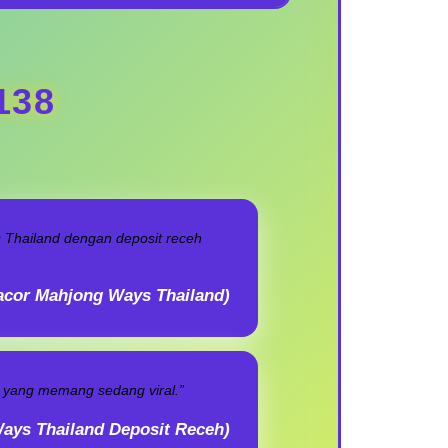
138
 Thailand dengan deposit receh
acor Mahjong Ways Thailand)
 yang memang sedang viral.”
ays Thailand Deposit Receh)