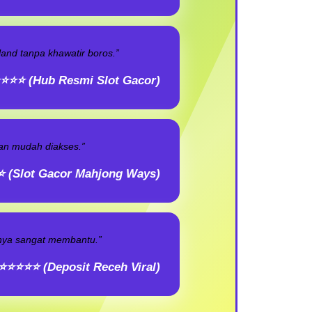
and tanpa khawatir boros.”
⭐⭐⭐⭐ (Hub Resmi Slot Gacor)
an mudah diakses.”
 (Slot Gacor Mahjong Ways)
hnya sangat membantu.”
 ⭐⭐⭐⭐⭐ (Deposit Receh Viral)