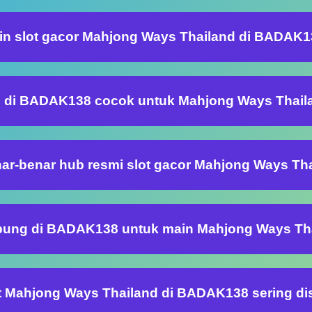
in slot gacor Mahjong Ways Thailand di BADAK
h di BADAK138 cocok untuk Mahjong Ways Thail
r-benar hub resmi slot gacor Mahjong Ways Th
bung di BADAK138 untuk main Mahjong Ways Th
 Mahjong Ways Thailand di BADAK138 sering dis