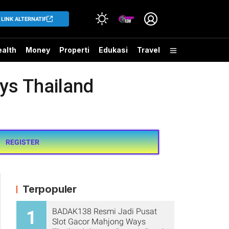
LINK ALTERNATIF
alth
Money
Properti
Edukasi
Travel
ys Thailand
REGISTER
Terpopuler
BADAK138 Resmi Jadi Pusat
1
Slot Gacor Mahjong Ways