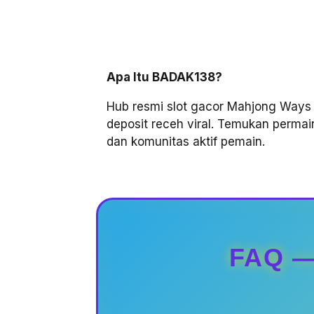
Apa Itu BADAK138?
Hub resmi slot gacor Mahjong Ways 
deposit receh viral. Temukan permai
dan komunitas aktif pemain.
FAQ —