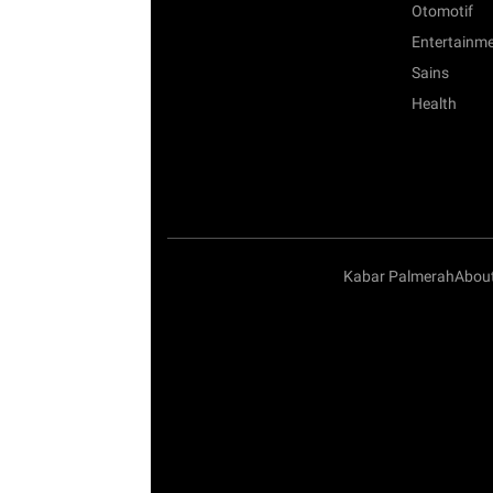
Otomotif
Entertainm
Sains
Health
Kabar Palmerah
Abou