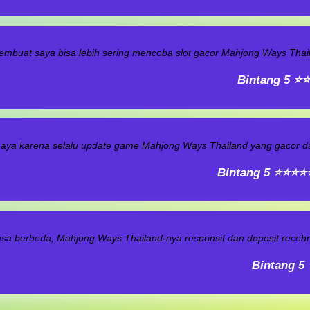
mbuat saya bisa lebih sering mencoba slot gacor Mahjong Ways Thail
Bintang 5 ⭐
saya karena selalu update game Mahjong Ways Thailand yang gacor d
Bintang 5 ⭐⭐⭐⭐⭐
asa berbeda, Mahjong Ways Thailand-nya responsif dan deposit rece
Bintang 5