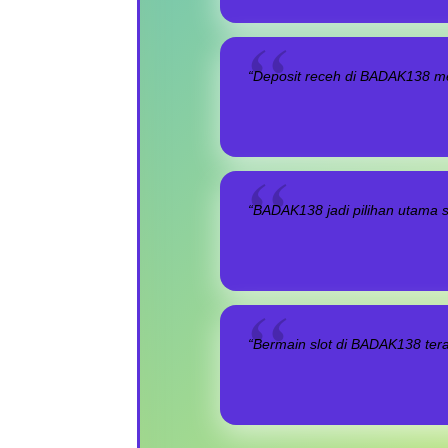
“Deposit receh di BADAK138 me
“BADAK138 jadi pilihan utama 
“Bermain slot di BADAK138 ter