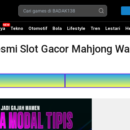
ya
Tekno
Otomotif
Bola
Lifestyle
Tren
Lestari
He
mi Slot Gacor Mahjong Wa
l